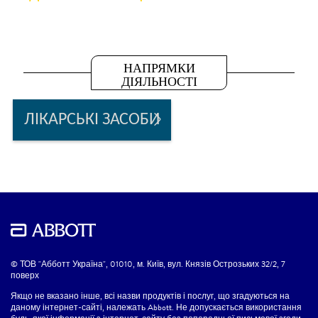
НАПРЯМКИ
ДІЯЛЬНОСТІ
ЛІКАРСЬКІ ЗАСОБИ
© ТОВ "Абботт Україна", 01010, м. Київ, вул. Князів Острозьких 32/2, 7
поверх
Якщо не вказано інше, всі назви продуктів і послуг, що згадуються на
даному інтернет-сайті, належать Abbott. Не допускається використання